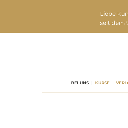
Zum
Inhalt
Liebe Ku
springen
seit dem 9
BEI UNS
KURSE
VERL