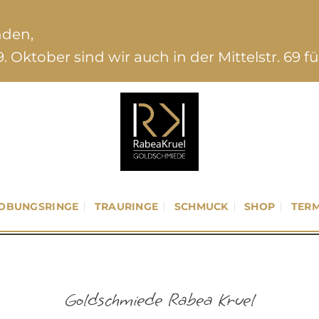
nden,
. Oktober sind wir auch in der Mittelstr. 69 f
OBUNGSRINGE
TRAURINGE
SCHMUCK
SHOP
TERM
Goldschmiede Rabea Kruel