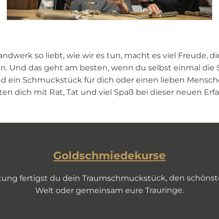
werk so liebt, wie wir es tun, macht es viel Freude, di
n. Und das geht am besten, wenn du selbst einmal die Sä
 ein Schmuckstück für dich oder einen lieben Menschen
ten dich mit Rat, Tat und viel Spaß bei dieser neuen Erf
Goldschmiedekurse
eitung fertigst du dein Traumschmuckstück, den schönst
Welt oder gemeinsam eure Trauringe.