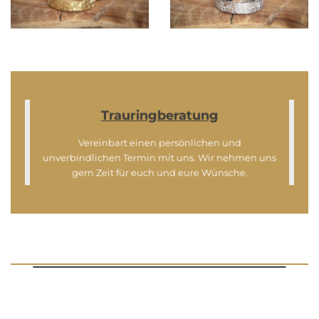
Trauringberatung
Vereinbart einen persönlichen und
unverbindlichen Termin mit uns. Wir nehmen uns
gern Zeit für euch und eure Wünsche.