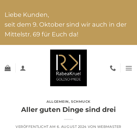
Zum
Inhalt
Liebe Kunden,
springen
seit dem 9. Oktober sind wir auch in der
Mittelstr. 69 für Euch da!
ALLGEMEIN
,
SCHMUCK
Aller guten Dinge sind drei
VERÖFFENTLICHT AM
6. AUGUST 2024
VON
WEBMASTER