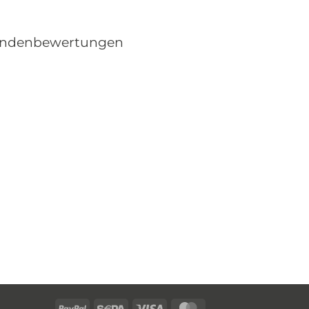
ndenbewertungen
PayPal
Sepa
Visa
MasterCard