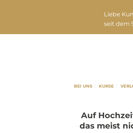
Zum
Inhalt
Liebe Ku
springen
seit dem 9
BEI UNS
KURSE
VERL
Auf Hochzei
das meist ni