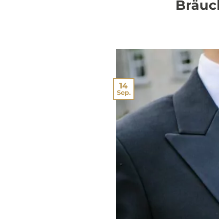
Bräuc
14
Sep.