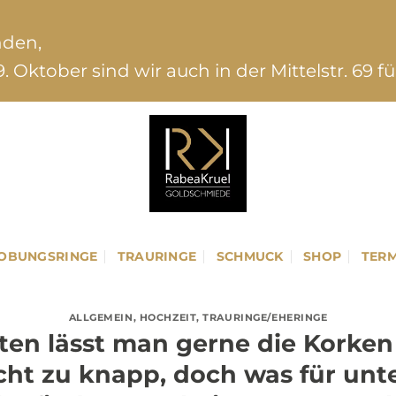
nden,
. Oktober sind wir auch in der Mittelstr. 69 f
OBUNGSRINGE
TRAURINGE
SCHMUCK
SHOP
TERM
ALLGEMEIN
,
HOCHZEIT
,
TRAURINGE/EHERINGE
ten lässt man gerne die Korken
cht zu knapp, doch was für unt